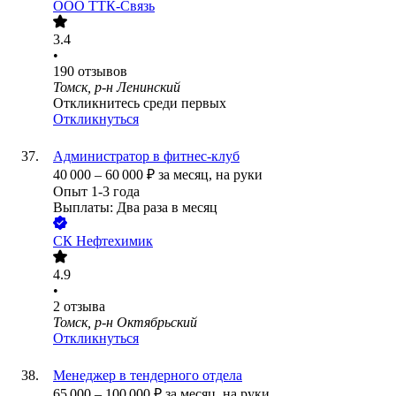
ООО
ТТК-Связь
3.4
•
190
отзывов
Томск, р-н Ленинский
Откликнитесь среди первых
Откликнуться
Администратор в фитнес-клуб
40 000
–
60 000
₽
за месяц,
на руки
Опыт 1-3 года
Выплаты: Два раза в месяц
СК Нефтехимик
4.9
•
2
отзыва
Томск, р-н Октябрьский
Откликнуться
Менеджер в тендерного отдела
65 000
–
100 000
₽
за месяц,
на руки