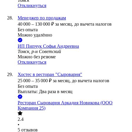
Томск
Откликнуться
Менеджер по продажам
40 000
–
130 000
₽
за месяц,
до вычета налогов
Без опыта
Можно удалённо
ИП
Пипчук Софья Андреевна
Томск, р-н Советский
Можно без резюме
Откликнуться
Хостес в ресторан "Сыроварня"
25 000
–
35 000
₽
за месяц,
до вычета налогов
Без опыта
Выплаты: Два раза в месяц
Ресторан Сыроварня Аркадия Новикова (ООО
Компания 25)
2.4
•
5
отзывов