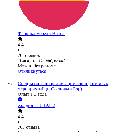
Фабрика мебели Витра
4.4
•
70
отзывов
Томск, р-н Октябрьский
Можно без резюме
Откликнуться
Специалист по организации корпоративных
мероприятий (г. Сосновый Бор)
Опыт 1-3 года
Холдинг ТИТАН2
4.4
•
703
отзыва