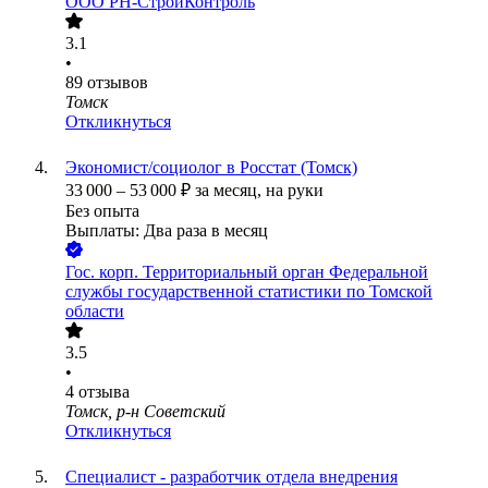
ООО
РН-СтройКонтроль
3.1
•
89
отзывов
Томск
Откликнуться
Экономист/социолог в Росстат (Томск)
33 000
–
53 000
₽
за месяц,
на руки
Без опыта
Выплаты: Два раза в месяц
Гос. корп.
Территориальный орган Федеральной
службы государственной статистики по Томской
области
3.5
•
4
отзыва
Томск, р-н Советский
Откликнуться
Специалист - разработчик отдела внедрения