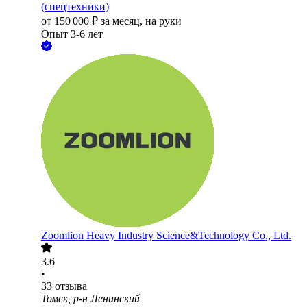
(спецтехники)
от
150 000
₽
за месяц,
на руки
Опыт 3-6 лет
Zoomlion Heavy Industry Science&Technology Co., Ltd.
3.6
•
33
отзыва
Томск, р-н Ленинский