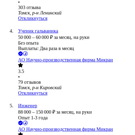
•
303
отзыва
Томск, р-н Ленинский
Откликнуться
Ученик гальваника
50 000
–
60 000
₽
за месяц,
на руки
Без опыта
Выплаты: Два раза в месяц
АО
Научно-производственная фирма Микран
3.5
•
79
отзывов
Томск, р-н Кировский
Откликнуться
Инженер
88 000
–
150 000
₽
за месяц,
на руки
Опыт 1-3 года
АО
Научно-производственная фирма Микран