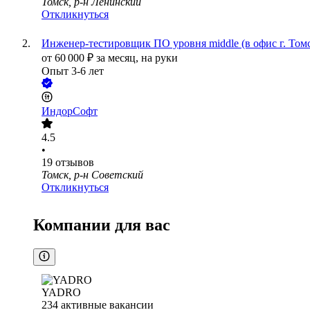
Томск, р-н Ленинский
Откликнуться
Инженер-тестировщик ПО уровня middle (в офис г. Том
от
60 000
₽
за месяц,
на руки
Опыт 3-6 лет
ИндорСофт
4.5
•
19
отзывов
Томск, р-н Советский
Откликнуться
Компании для вас
YADRO
234
активные вакансии