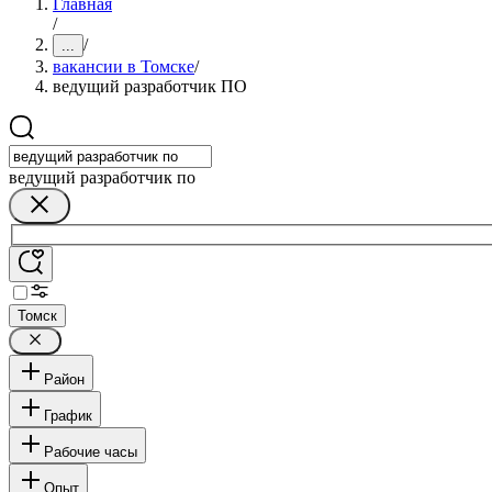
Главная
/
/
...
вакансии в Томске
/
ведущий разработчик ПО
ведущий разработчик по
Томск
Район
График
Рабочие часы
Опыт