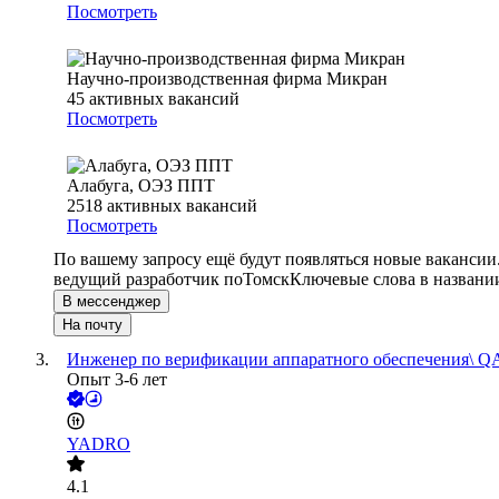
Посмотреть
Научно-производственная фирма Микран
45
активных вакансий
Посмотреть
Алабуга, ОЭЗ ППТ
2518
активных вакансий
Посмотреть
По вашему запросу ещё будут появляться новые вакансии
ведущий разработчик по
Томск
Ключевые слова в названи
В мессенджер
На почту
Инженер по верификации аппаратного обеспечения\ Q
Опыт 3-6 лет
YADRO
4.1