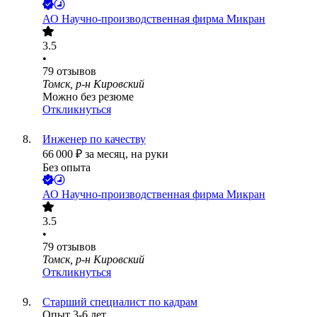
АО
Научно-производственная фирма Микран
3.5
•
79
отзывов
Томск, р-н Кировский
Можно без резюме
Откликнуться
Инженер по качеству
66 000
₽
за месяц,
на руки
Без опыта
АО
Научно-производственная фирма Микран
3.5
•
79
отзывов
Томск, р-н Кировский
Откликнуться
Старший специалист по кадрам
Опыт 3-6 лет