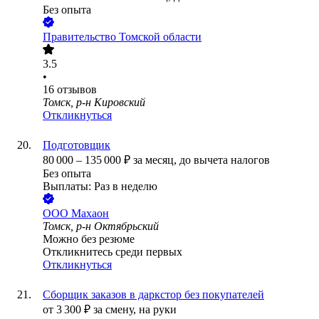
Без опыта
Правительство Томской области
3.5
•
16
отзывов
Томск, р-н Кировский
Откликнуться
Подготовщик
80 000
–
135 000
₽
за месяц,
до вычета налогов
Без опыта
Выплаты: Раз в неделю
ООО
Махаон
Томск, р-н Октябрьский
Можно без резюме
Откликнитесь среди первых
Откликнуться
Сборщик заказов в даркстор без покупателей
от
3 300
₽
за смену,
на руки