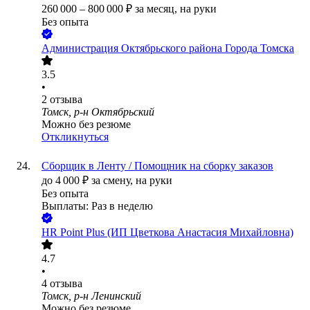
260 000
–
800 000
₽
за месяц,
на руки
Без опыта
Администрация Октябрьского района Города Томска
3.5
•
2
отзыва
Томск, р-н Октябрьский
Можно без резюме
Откликнуться
Сборщик в Ленту / Помощник на сборку заказов
до
4 000
₽
за смену,
на руки
Без опыта
Выплаты: Раз в неделю
HR Point Plus (ИП Цветкова Анастасия Михайловна)
4.7
•
4
отзыва
Томск, р-н Ленинский
Можно без резюме