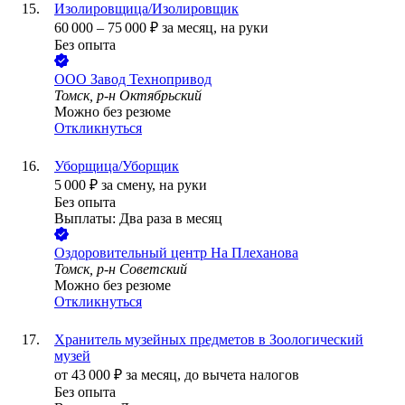
Изолировщица/Изолировщик
60 000
–
75 000
₽
за месяц,
на руки
Без опыта
ООО
Завод Технопривод
Томск, р-н Октябрьский
Можно без резюме
Откликнуться
Уборщица/Уборщик
5 000
₽
за смену,
на руки
Без опыта
Выплаты: Два раза в месяц
Оздоровительный центр На Плеханова
Томск, р-н Советский
Можно без резюме
Откликнуться
Хранитель музейных предметов в Зоологический
музей
от
43 000
₽
за месяц,
до вычета налогов
Без опыта