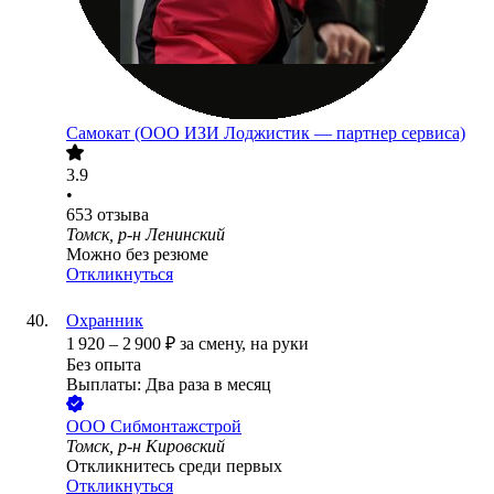
Самокат (ООО ИЗИ Лоджистик — партнер сервиса)
3.9
•
653
отзыва
Томск, р-н Ленинский
Можно без резюме
Откликнуться
Охранник
1 920
–
2 900
₽
за смену,
на руки
Без опыта
Выплаты: Два раза в месяц
ООО
Сибмонтажстрой
Томск, р-н Кировский
Откликнитесь среди первых
Откликнуться