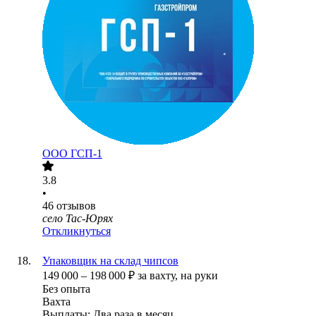
ООО
ГСП-1
3.8
•
46
отзывов
село Тас-Юрях
Откликнуться
Упаковщик на склад чипсов
149 000
–
198 000
₽
за вахту,
на руки
Без опыта
Вахта
Выплаты: Два раза в месяц