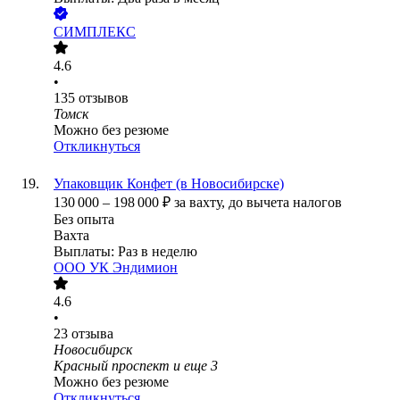
СИМПЛЕКС
4.6
•
135
отзывов
Томск
Можно без резюме
Откликнуться
Упаковщик Конфет (в Новосибирске)
130 000
–
198 000
₽
за вахту,
до вычета налогов
Без опыта
Вахта
Выплаты: Раз в неделю
ООО
УК Эндимион
4.6
•
23
отзыва
Новосибирск
Красный проспект
и еще
3
Можно без резюме
Откликнуться