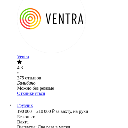
Ventra
4.3
•
375
отзывов
Билибино
Можно без резюме
Откликнуться
Грузчик
190 000
–
210 000
₽
за вахту,
на руки
Без опыта
Вахта
Выплаты: Два раза в месяц