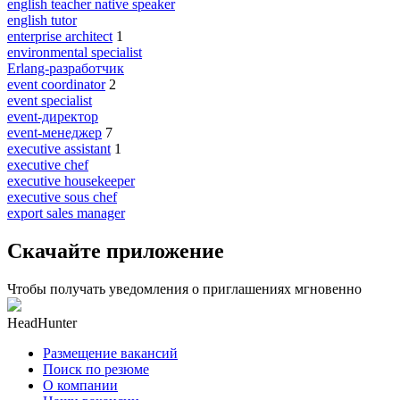
english teacher native speaker
english tutor
enterprise architect
1
environmental specialist
Erlang-разработчик
event coordinator
2
event specialist
event-директор
event-менеджер
7
executive assistant
1
executive chef
executive housekeeper
executive sous chef
export sales manager
Скачайте приложение
Чтобы получать уведомления о приглашениях мгновенно
HeadHunter
Размещение вакансий
Поиск по резюме
О компании