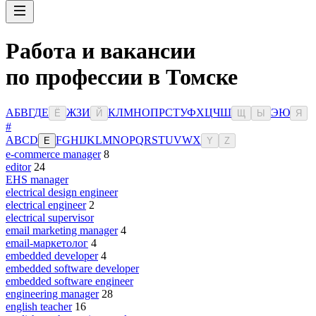
Работа и вакансии
по профессии в Томске
А
Б
В
Г
Д
Е
Ж
З
И
К
Л
М
Н
О
П
Р
С
Т
У
Ф
Х
Ц
Ч
Ш
Э
Ю
Ё
Й
Щ
Ы
Я
#
A
B
C
D
F
G
H
I
J
K
L
M
N
O
P
Q
R
S
T
U
V
W
X
E
Y
Z
e-commerce manager
8
editor
24
EHS manager
electrical design engineer
electrical engineer
2
electrical supervisor
email marketing manager
4
email-маркетолог
4
embedded developer
4
embedded software developer
embedded software engineer
engineering manager
28
english teacher
16