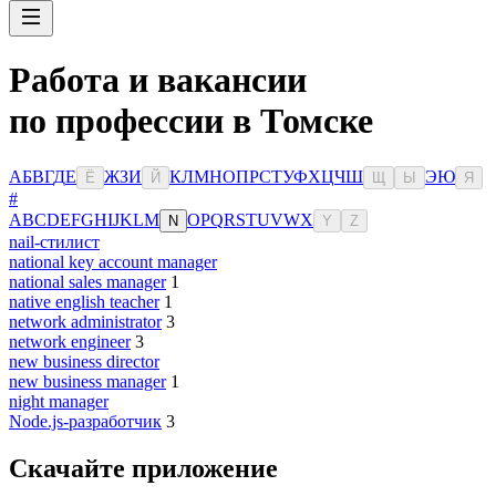
Работа и вакансии
по профессии в Томске
А
Б
В
Г
Д
Е
Ж
З
И
К
Л
М
Н
О
П
Р
С
Т
У
Ф
Х
Ц
Ч
Ш
Э
Ю
Ё
Й
Щ
Ы
Я
#
A
B
C
D
E
F
G
H
I
J
K
L
M
O
P
Q
R
S
T
U
V
W
X
N
Y
Z
nail-стилист
national key account manager
national sales manager
1
native english teacher
1
network administrator
3
network engineer
3
new business director
new business manager
1
night manager
Node.js-разработчик
3
Скачайте приложение