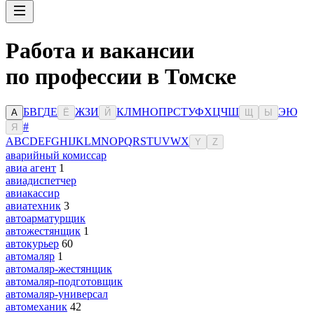
Работа и вакансии
по профессии в Томске
Б
В
Г
Д
Е
Ж
З
И
К
Л
М
Н
О
П
Р
С
Т
У
Ф
Х
Ц
Ч
Ш
Э
Ю
А
Ё
Й
Щ
Ы
#
Я
A
B
C
D
E
F
G
H
I
J
K
L
M
N
O
P
Q
R
S
T
U
V
W
X
Y
Z
аварийный комиссар
авиа агент
1
авиадиспетчер
авиакассир
авиатехник
3
автоарматурщик
автожестянщик
1
автокурьер
60
автомаляр
1
автомаляр-жестянщик
автомаляр-подготовщик
автомаляр-универсал
автомеханик
42