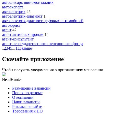
автослесарь-шиномонтажник
автоэксперт
автоэлектрик
25
автоэлектрик-диагност
1
автоэлектрик-диагност грузовых автомобилей
автоюрист
агент
42
агент активных продаж
14
агент-консультант
агент негосударственного пенсионного фонда
1
2
3
4
5
...
13
дальше
Скачайте приложение
Чтобы получать уведомления о приглашениях мгновенно
HeadHunter
Размещение вакансий
Поиск по резюме
О компании
Наши вакансии
Реклама на сайте
Требования к ПО