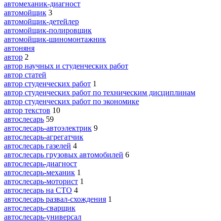
автомеханик-диагност
автомойщик
3
автомойщик-детейлер
автомойщик-полировщик
автомойщик-шиномонтажник
автоняня
автор
2
автор научных и студенческих работ
автор статей
автор студенческих работ
1
автор студенческих работ по техническим дисциплинам
автор студенческих работ по экономике
автор текстов
10
автослесарь
59
автослесарь-автоэлектрик
9
автослесарь-агрегатчик
автослесарь газелей
4
автослесарь грузовых автомобилей
6
автослесарь-диагност
автослесарь-механик
1
автослесарь-моторист
1
автослесарь на СТО
4
автослесарь развал-схождения
1
автослесарь-сварщик
автослесарь-универсал