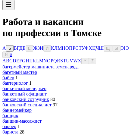
Работа и вакансии
по профессии в Томске
А
В
Г
Д
Е
Ж
З
И
К
Л
М
Н
О
П
Р
С
Т
У
Ф
Х
Ц
Ч
Ш
Э
Ю
Б
Ё
Й
Щ
Ы
#
Я
A
B
C
D
E
F
G
H
I
J
K
L
M
N
O
P
Q
R
S
T
U
V
W
X
Y
Z
багермейстер машиниста земснаряда
багетный мастер
байер
1
бактериолог
1
банкетный менеджер
банкетный официант
банковский сотрудник
80
банковский специалист
97
баннермейкер
банщик
банщик-массажист
барбер
1
бариста
28