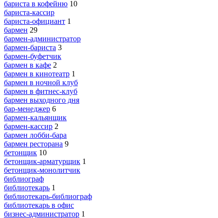
бариста в кофейню
10
бариста-кассир
бариста-официант
1
бармен
29
бармен-администратор
бармен-бариста
3
бармен-буфетчик
бармен в кафе
2
бармен в кинотеатр
1
бармен в ночной клуб
бармен в фитнес-клуб
бармен выходного дня
бар-менеджер
6
бармен-кальянщик
бармен-кассир
2
бармен лобби-бара
бармен ресторана
9
бетонщик
10
бетонщик-арматурщик
1
бетонщик-монолитчик
библиограф
библиотекарь
1
библиотекарь-библиограф
библиотекарь в офис
бизнес-администратор
1