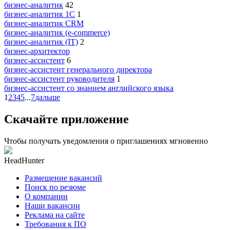
бизнес-аналитик
42
бизнес-аналитик 1С
1
бизнес-аналитик CRM
бизнес-аналитик (e-commerce)
бизнес-аналитик (IT)
2
бизнес-архитектор
бизнес-ассистент
6
бизнес-ассистент генерального директора
бизнес-ассистент руководителя
1
бизнес-ассистент со знанием английского языка
1
2
3
4
5
...
7
дальше
Скачайте приложение
Чтобы получать уведомления о приглашениях мгновенно
HeadHunter
Размещение вакансий
Поиск по резюме
О компании
Наши вакансии
Реклама на сайте
Требования к ПО